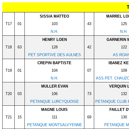
SISSIA MATTEO
MARREL LO
T17
01
103
43
125
N.H.
N.H.
HENRY LOEN
GARNERIN 
T18
63
128
42
122
PET SPORTIVE DES AULNES
AS ROA
CREPIN BAPTISTE
IBANEZ K
T19
01
104
07
109
N.H.
ASS.PET. CHAUZ
MULLER EVAN
VERQUIN 
T20
03
106
73
132
PETANQUE LURCYQUOISE
PETANQUE CLUB 
MAGNE LOUIS
FAILLET 
T21
15
111
69
130
PETANQUE MONTSALVYENNE
PETANQUE M