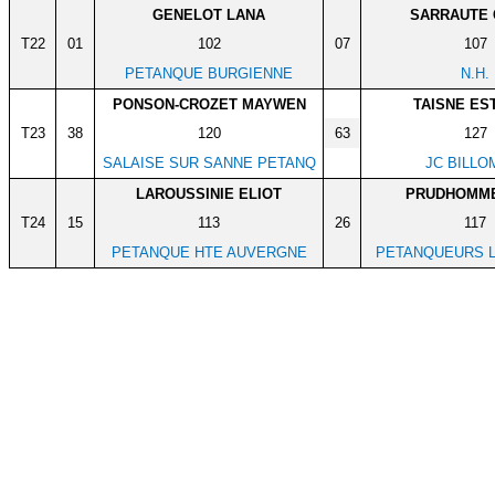
GENELOT LANA
SARRAUTE 
T22
01
102
07
107
PETANQUE BURGIENNE
N.H.
PONSON-CROZET MAYWEN
TAISNE ES
T23
38
120
63
127
SALAISE SUR SANNE PETANQ
JC BILLO
LAROUSSINIE ELIOT
PRUDHOMME
T24
15
113
26
117
PETANQUE HTE AUVERGNE
PETANQUEURS L